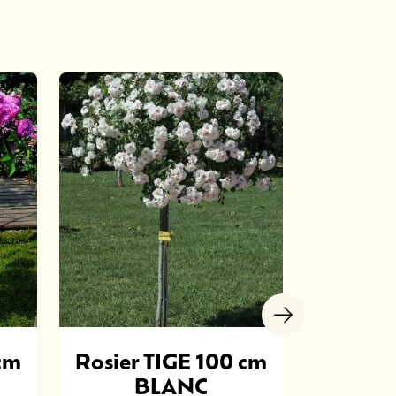
cm
Rosier TIGE 100 cm
Rosier 
BLANC
DAME 