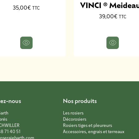
VINCI ® Meideau
35,00€
TTC
39,00€
TTC
tez-nous
Nos produits
Barth
Les rosiers
prés
Décorosiers
CHWILLER
Rosiers tiges et pleureurs
88 71 40 51
Accessoires, engrais et terreaux
oseraiebarth.com