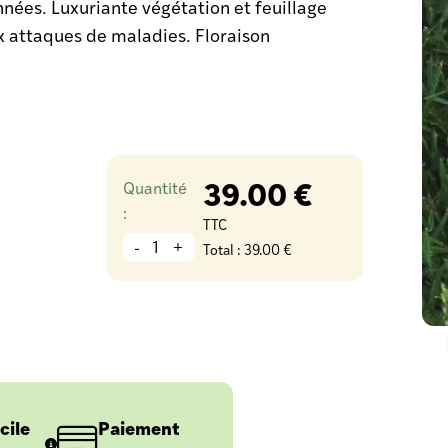
nnées. Luxuriante végétation et feuillage
x attaques de maladies. Floraison
39.00 €
Quantité
:
TTC
-
+
Total :
39.00 €
cile
Paiement