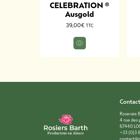
pho
CELEBRATION ®
Ausgold
TTC
39,00€
TTC
Contac
Roseraie 
4 rue des 
67440 LO
+33 (0)3 
contact@r