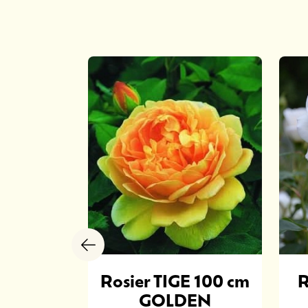
E 100 cm
Rosier TIGE 100 cm
R
LLI ®
GOLDEN