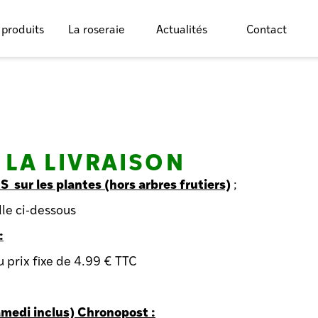
 produits
La roseraie
Actualités
Contact
 LA LIVRAISON
 sur les plantes (hors arbres frutiers)
;
ille ci-dessous
:
u prix fixe de 4.99 € TTC
medi inclus) Chronopost :