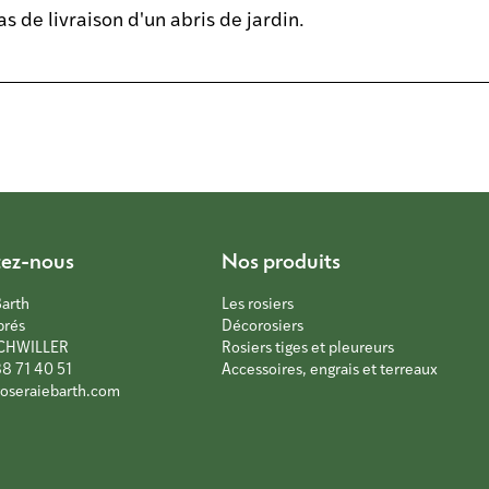
 de livraison d'un abris de jardin.
tez-nous
Nos produits
Barth
Les rosiers
prés
Décorosiers
CHWILLER
Rosiers tiges et pleureurs
88 71 40 51
Accessoires, engrais et terreaux
oseraiebarth.com