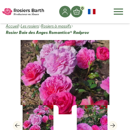
0
Accueil
Les rosiers
Rosiers à massifs
Rosier Baie des Anges Romantica® Radprov