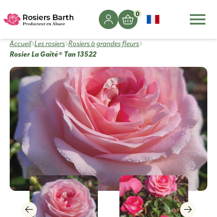
0
Accueil
Les rosiers
Rosiers à grandes fleurs
Rosier La Gaîté® Tan 13522