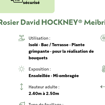
sécurisé
u Rosier David HOCKNEY® Meibr
Utilisation :
Isolé - Bac / Terrasse - Plante
grimpante - pour la réalisation de
bouquets
Exposition :
Ensoleillée - Mi-ombragée
Hauteur adulte :
2.40m à 2.50m
Type de feuillage :