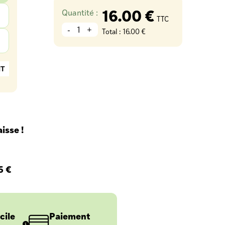
16.00 €
Quantité :
TTC
-
+
Total :
16.00 €
NT
isse !
5 €
cile
Paiement