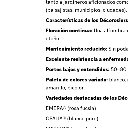
tanto a jardineros aficionados com
(paisajistas, municipios, ciudades).
Características de los Décorosier
Floración continua:
Una alfombra d
otoño.
Mantenimiento reducido:
Sin poda
Excelente resistencia a enfermed
Portes bajos y extendidos:
50–80 c
Paleta de colores variada:
blanco, r
amarillo, bicolor.
Variedades destacadas de los Déc
EMERA® (rosa fucsia)
OPALIA® (blanco puro)