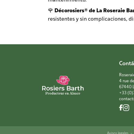
Décorosiers® de La Roseraie Ba
🌹
resistentes y sin complicaciones, 
Contá
Roserai
4 rue d
67440 
+33 (0)
contact
-
Avisos legales