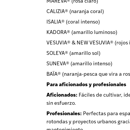
MAREVA® (rosa claro)
CALIZIA® (naranja coral)
ISALIA® (coral intenso)
KADORA® (amarillo luminoso)
VESUVIA® & NEW VESUVIA® (rojos i
SOLEYA® (amarillo sol)
SUNEVA® (amarillo intenso)
BAÏA® (naranja-pesca que vira a ros
Para aficionados y profesionales
Aficionados:
Fáciles de cultivar, i
sin esfuerzo.
Profesionales:
Perfectas para espa
rotondas y proyectos urbanos graci
mantenimiento.