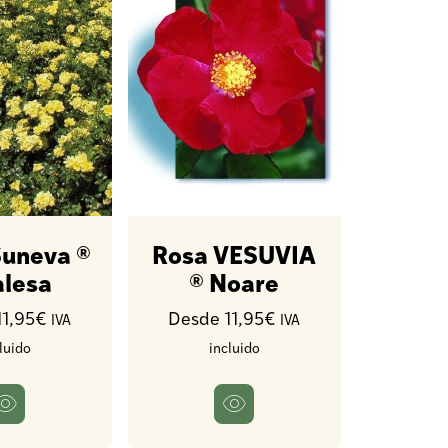
Suneva ®
Rosa VESUVIA
lesa
® Noare
11,95€
Desde 11,95€
IVA
IVA
luido
incluido