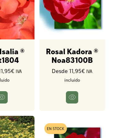
Isalia ®
Rosal Kadora ®
t1804
Noa83100B
11,95€
Desde 11,95€
IVA
IVA
luido
incluido
EN STOCK