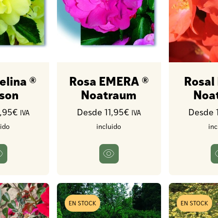
elina ®
Rosa EMERA ®
Rosal 
son
Noatraum
Noa
1,95€
Desde 11,95€
Desde 
IVA
IVA
uido
incluido
inc
EN STOCK
EN STOCK