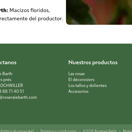
rth:
Macizos floridos,
directamente del productor.
ctanos
Nuestros productos
e Barth
Las rosas
es prés
El décorosiers
LOCHWILLER
Los tallos y dolientes
3 88 71 40 51
Accesorios
@roseraiebarth.com
-
-
-
Política de privacidad
Términos y condiciones
©2026 Roseraie Barth
Réali