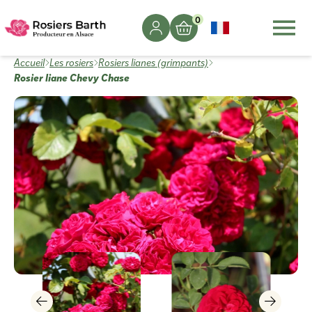
0
Accueil
Les rosiers
Rosiers lianes (grimpants)
Rosier liane Chevy Chase