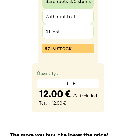
Bare roots 3/5 stems
With root ball
4 L pot
57
IN STOCK
Quantity :
-
+
12.00 €
VAT included
Total :
12.00 €
The more you buy, the lower the price!