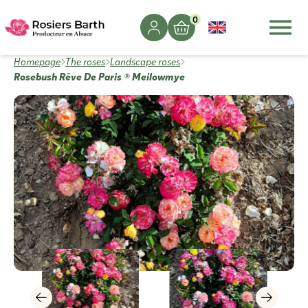
0
Homepage
The roses
Landscape roses
Rosebush Rêve De Paris ® Meilowmye