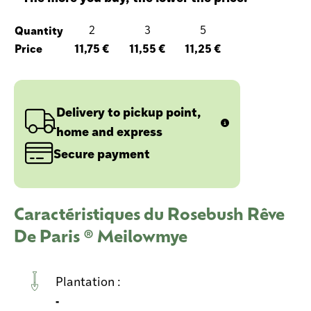
Quantity
2
3
5
Price
11,75 €
11,55 €
11,25 €
Delivery to pickup point,
home and express
Secure payment
Caractéristiques du Rosebush Rêve
De Paris ® Meilowmye
Plantation :
-