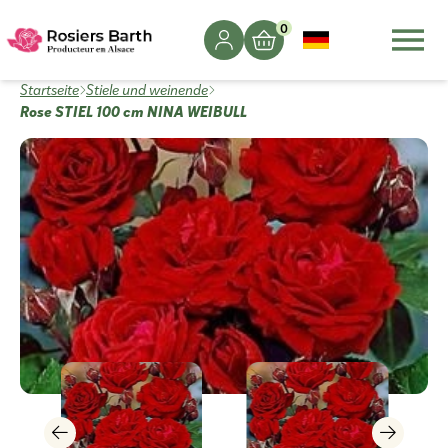
0
Startseite
Stiele und weinende
Rose STIEL 100 cm NINA WEIBULL