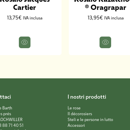
Cartier
® Oragrapar
13,75€
13,95€
IVA inclusa
IVA inclusa
ttaci
I nostri prodotti
e Barth
Le rose
es prés
Il décorosiers
LOCHWILLER
Steli e le persone in lutto
3 88 71 40 51
Accessori