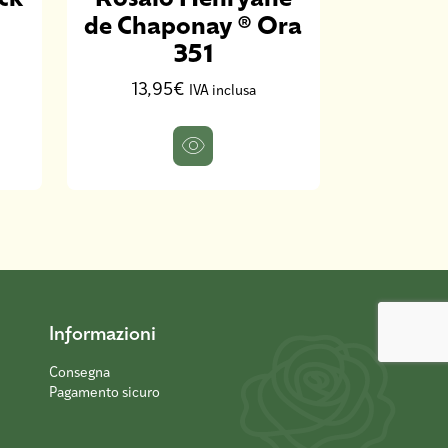
de Chaponay ® Ora
PAPA
351
Me
13,95€
13,9
IVA inclusa
Informazioni
Consegna
Pagamento sicuro