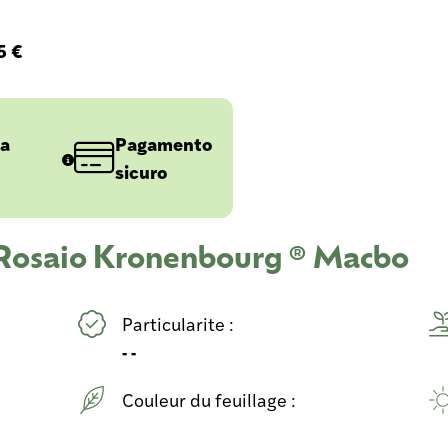
5 €
 a
Pagamento
sicuro
 Rosaio Kronenbourg ® Macbo
Particularite :
- -
Couleur du feuillage :