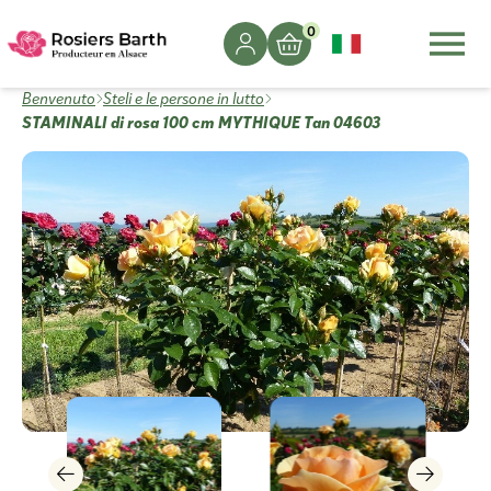
0
Benvenuto
Steli e le persone in lutto
STAMINALI di rosa 100 cm MYTHIQUE Tan 04603