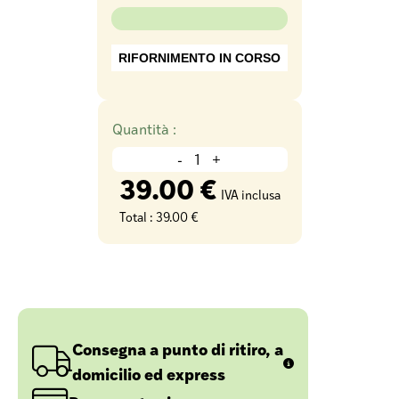
RIFORNIMENTO IN CORSO
Quantità :
-
+
39.00 €
IVA inclusa
Total :
39.00 €
Consegna a punto di ritiro, a
domicilio ed express