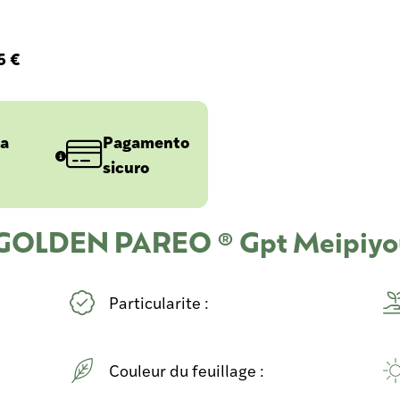
5 €
 a
Pagamento
sicuro
u GOLDEN PAREO ® Gpt Meipiyo
Particularite :
Couleur du feuillage :