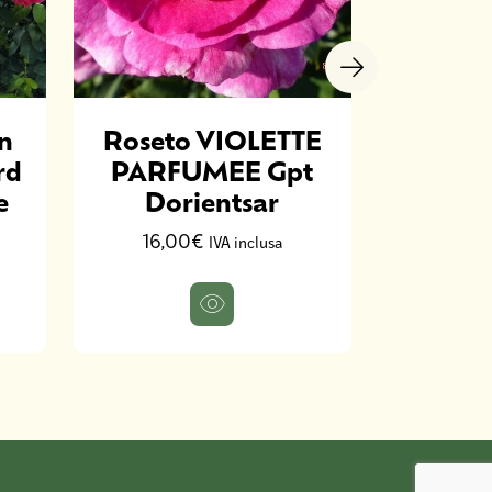
n
Roseto VIOLETTE
Rosaio
rd
PARFUMEE Gpt
Pe
e
Dorientsar
16,
16,00€
IVA inclusa