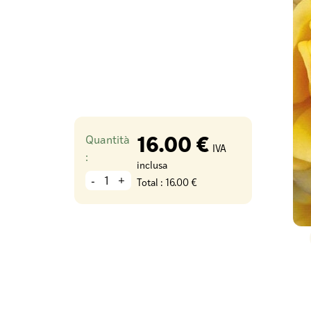
16.00 €
Quantità
IVA
:
inclusa
-
+
Total :
16.00 €