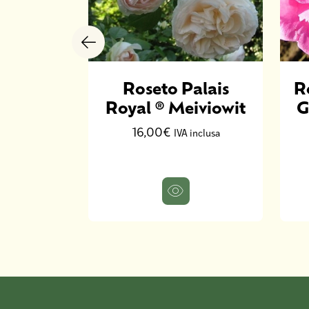
lhambra
Roseto Palais
R
7289
Royal ® Meiviowit
G
16,00€
inclusa
IVA inclusa