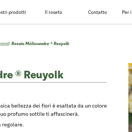
ostri prodotti
Il roseto
Contatto
Per i
Rosaio Mélissandre ® Reuyolk
grandi
re ® Reuyolk
ssica bellezza dei fiori è esaltata da un colore
 suo profumo sottile ti affascinerà.
a regolare.