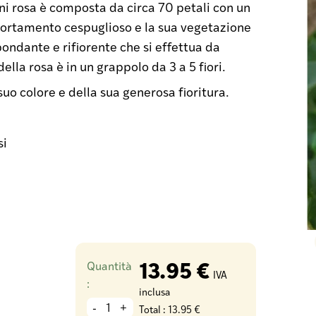
i rosa è composta da circa 70 petali con un
portamento cespuglioso e la sua vegetazione
bondante e rifiorente che si effettua da
della rosa è in un grappolo da 3 a 5 fiori.
suo colore e della sua generosa fioritura.
si
13.95 €
Quantità
IVA
:
inclusa
-
+
Total :
13.95 €