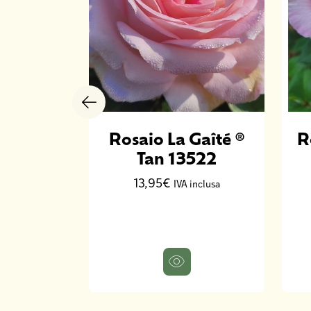
ose De
Rosaio La Gaîté ®
R
ht
Tan 13522
13,95€
inclusa
IVA inclusa