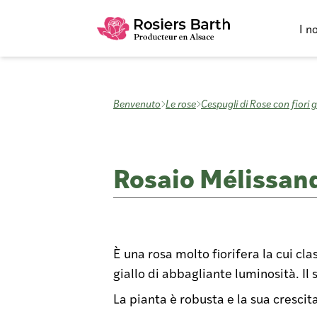
I n
Benvenuto
Le rose
Cespugli di Rose con fiori 
Rosaio Mélissand
È una rosa molto fiorifera la cui cla
giallo di abbagliante luminosità.
Il
La pianta è robusta e la sua crescit