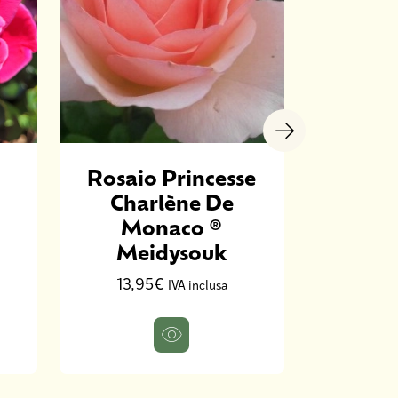
Rosaio Princesse
Rosaio
Charlène De
® T
Monaco ®
13,9
Meidysouk
13,95€
IVA inclusa