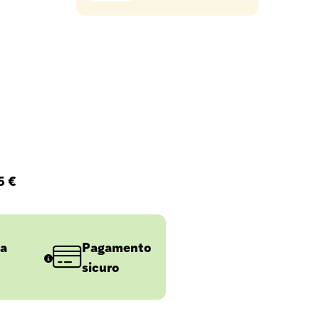
5 €
 a
Pagamento
sicuro